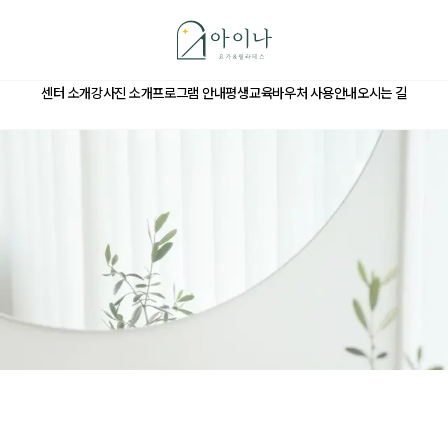
아이나
요가
&
센터 소개
강사진 소개
프로그램 안내
평생교육바우처 사용안내
오시는 길
필라테스
홈